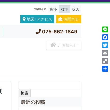
縮小
標準
拡大
文字サイズ
地図･アクセス
お問合せ
075-662-1849
Line
Fac
お知らせ
Twit
Ema
Cop
Link
共
有
検
験
索:
最近の投稿