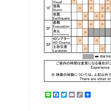
Line
Facebook
Twitter
Email
Copy
共
Link
有