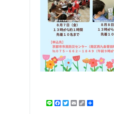
Line
Facebook
Twitter
Email
Copy
共
Link
有