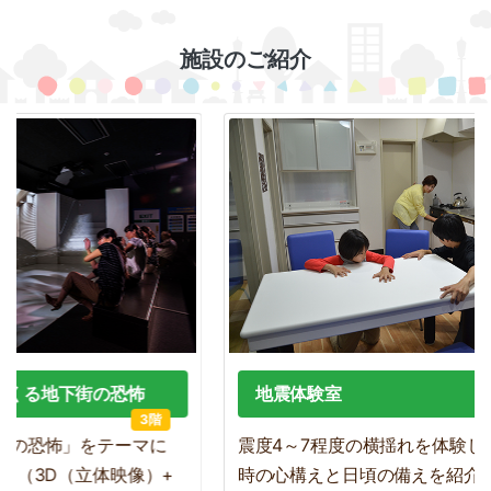
施設のご紹介
くる地下街の恐怖
地震体験室
3階
の恐怖」をテーマに
震度4～7程度の横揺れを体験し
ム（3D（立体映像）+
時の心構えと日頃の備えを紹介し