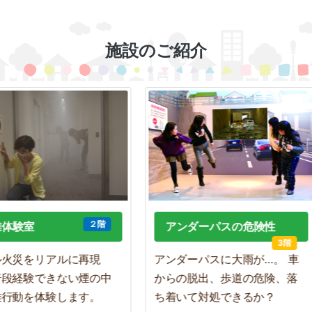
施設のご紹介
２階
験室
アンダーパスの危険性
3階
災をリアルに再現
アンダーパスに大雨が…。 車
経験できない煙の中
からの脱出、歩道の危険、落
動を体験します。
ち着いて対処できるか？