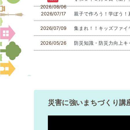
2026/08/06
2026/07/17
親子で作ろう！学ぼう！
2026/07/09
集まれ！！キッズファイ
2026/05/26
防災知識・防災力向上キ
2026/05/25
小型家電等の回収ボック
2026/04/24
クーリングシェルターと
2025/09/12
京都市市民防災センター
災害に強いまちづくり講
2023/12/08
体験プログラム「事業所