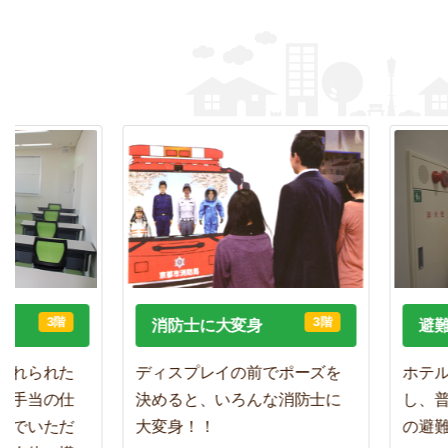
3階
3階
消防士に大変身
避難体
れられた
ディスプレイの前でポーズを
ホテル火
手当の仕
決めると、いろんな消防士に
し、普段
でいただ
大変身！！
の避難行