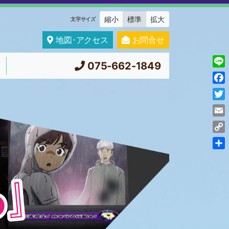
縮小
標準
拡大
文字サイズ
地図･アクセス
お問合せ
075-662-1849
Line
Fac
Twit
Ema
Cop
Link
共
有