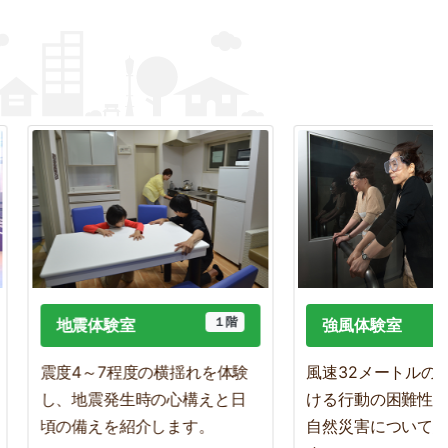
１階
地震体験室
強風体験室
震度4～7程度の横揺れを体験
風速32メートルの強
し、地震発生時の心構えと日
ける行動の困難性を体
頃の備えを紹介します。
自然災害について紹介